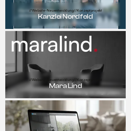
//
Website-Neuentwicklung
//
Konzeptprojekt
Kanzlei Nordfeld
Projekt ansehen
Projekt ansehen
//
Website-Neuentwicklung
//
Konzeptprojekt
Mara Lind
Projekt ansehen
Projekt ansehen