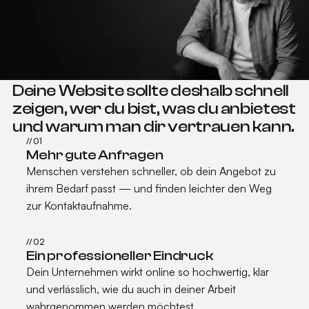
Kunden, Bewerber und
Geschäftspartner informieren sich
online, bevor sie Kontakt
aufnehmen.
Deine Website sollte deshalb schnell
zeigen, wer du bist, was du anbietest
und warum man dir vertrauen kann.
//
01
Mehr gute Anfragen
Menschen verstehen schneller, ob dein Angebot zu
ihrem Bedarf passt — und finden leichter den Weg
zur Kontaktaufnahme.
//
02
Ein professioneller Eindruck
Dein Unternehmen wirkt online so hochwertig, klar
und verlässlich, wie du auch in deiner Arbeit
wahrgenommen werden möchtest.