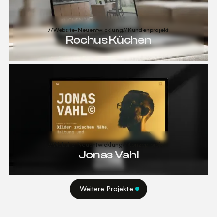
//
Website-Neuentwicklung
//
Kundenprojekt
Rochus Küchen
Projekt ansehen
Projekt ansehen
//
Website-Neuentwicklung
//
Konzeptprojekt
Jonas Vahl
Projekt ansehen
Weitere Projekte
Projekt ansehen
Weitere Projekte