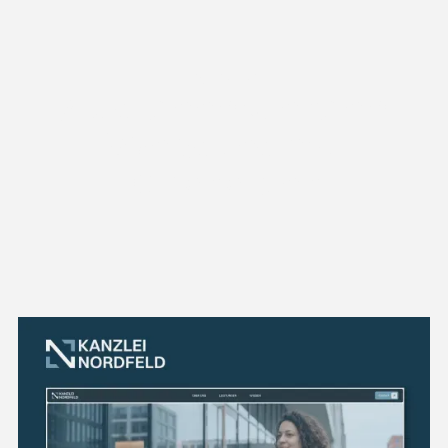
/
projekte
/
Aus Ideen werden
Websites mit
Charakter