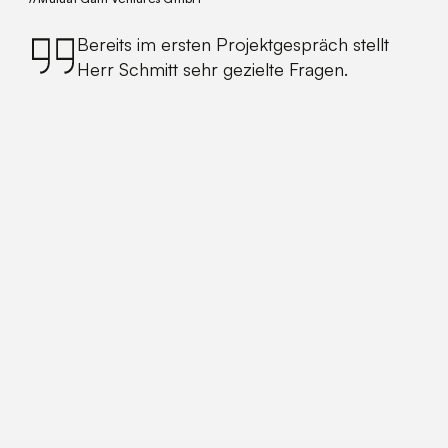
Bereits im ersten Projektgespräch stellt
Herr Schmitt sehr gezielte Fragen.
/
projekt starten
/
Lass uns herausfinden,
was deine Website
braucht