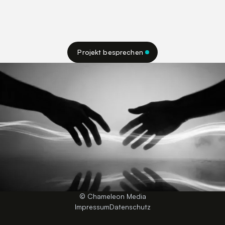
Erzähl mir kurz, wo du gerade stehst — und ich
gebe dir eine ehrliche Einschätzung, was für dein
Projekt sinnvoll ist.
Projekt besprechen
Projekt besprechen
© Chameleon Media
Impressum
Datenschutz