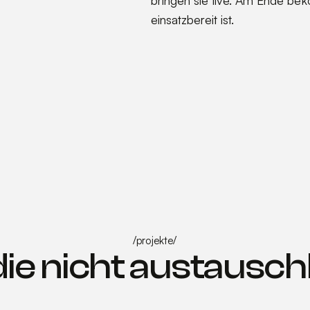
einsatzbereit ist.
/
projekte
/
ie nicht austausc