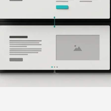
//
Bewerber
Kein klares Bild.
Gute Mitarbeitende informieren sich online,
bevor sie sich bewerben. Wenn deine
Website nichts über Haltung, Team oder
Arbeitsweise zeigt, bleiben Chancen
ungenutzt.