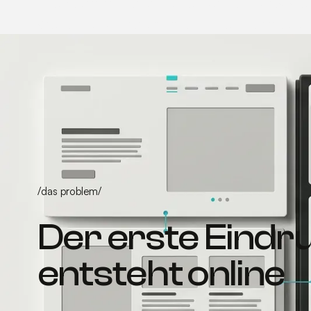
Webauftritt klarer zeigen wollen, was sie
stehen und warum man ihnen vertrauen
/
das problem
/
Der erste Eindr
entsteht online