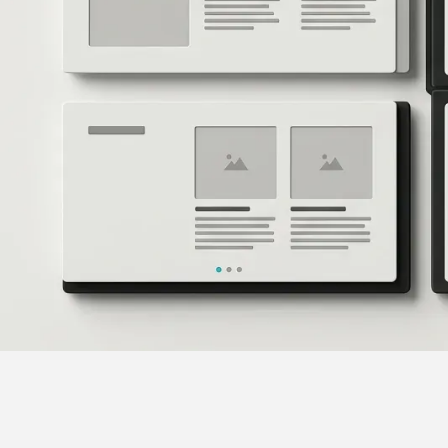
//
Struktur
Keine Orientierung
Menschen verstehen nicht schnell genug,
was du anbietest, für wen es relevant ist und
welcher nächste Schritt sinnvoll ist.