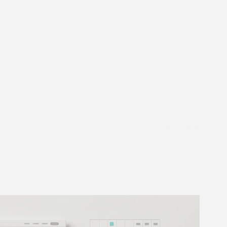
r
/
die lösung
/