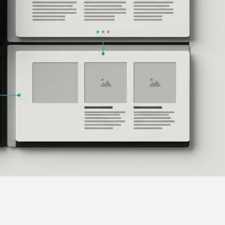
//
Vertrauen
Kein Grund zur Anfrage
Wenn Klarheit, Persönlichkeit und Sicherheit
fehlen, bleibt oft der entscheidende Impuls
aus, mit dir Kontakt aufzunehmen.