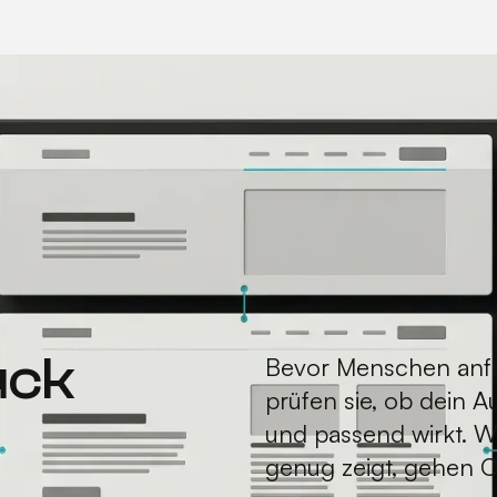
 anbieten, wofür sie
 kann.
uck
Bevor Menschen anfr
prüfen sie, ob dein Au
und passend wirkt. W
genug zeigt, gehen 