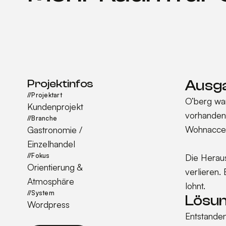
Projektinfos
Ausg
//
Projektart
O’berg war
Kundenprojekt
vorhanden
//
Branche
Wohnaccess
Gastronomie /
Einzelhandel
//
Fokus
Die Heraus
Orientierung &
verlieren.
Atmosphäre
lohnt.
//
System
Lösu
Wordpress
Entstanden