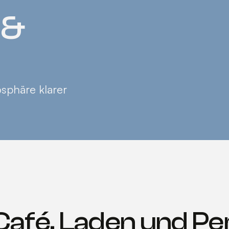
 &
sphäre klarer
afé, Laden und Per