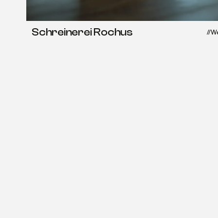
Schreinerei Rochus
Projekt ansehen
//
We
Projekt ansehen
/
projekt starten
/
Lass uns heraus