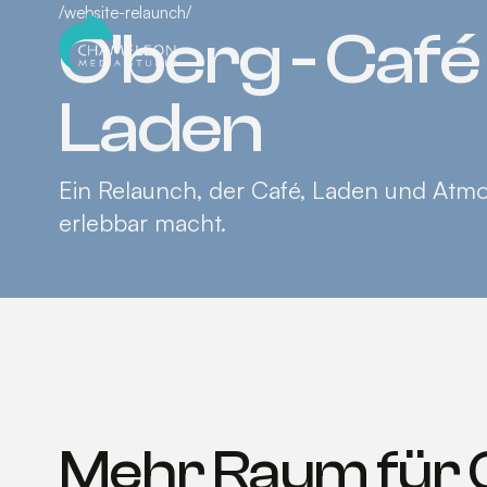
/
website-relaunch
/
O'berg - Café
Laden
Ein Relaunch, der Café, Laden und Atmo
erlebbar macht.
Mehr Raum für C