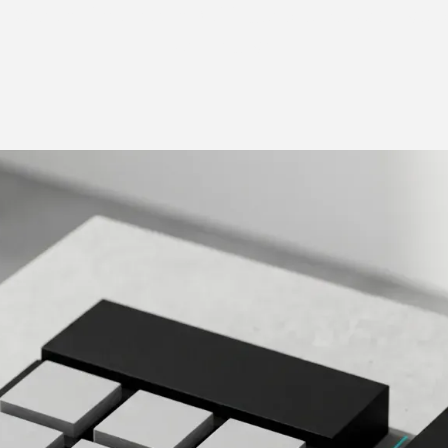
nd warum Struktur im CSS gerade bei wachsen
wichtig ist.